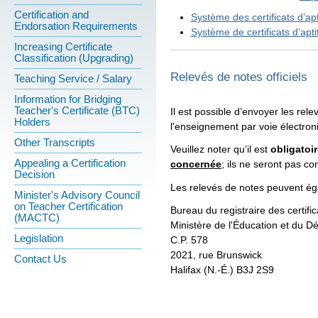
Certification and
Système des certificats d’ap
Endorsation Requirements
Système de certificats d’apt
Increasing Certificate
Classification (Upgrading)
Relevés de notes officiels
Teaching Service / Salary
Information for Bridging
Teacher's Certificate (BTC)
Il est possible d’envoyer les rele
Holders
l'enseignement par voie électron
Other Transcripts
Veuillez noter qu’il est
obligatoi
Appealing a Certification
concernée
; ils ne seront pas co
Decision
Les relevés de notes peuvent éga
Minister's Advisory Council
on Teacher Certification
Bureau du registraire des certifi
(MACTC)
Ministère de l'Éducation et du D
Legislation
C.P. 578
2021, rue Brunswick
Contact Us
Halifax (N.-É.) B3J 2S9