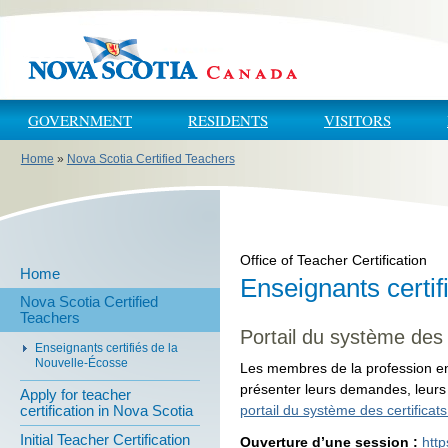
Skip to main content
Skip to navigation
GOVERNMENT
RESIDENTS
VISITORS
Home
»
Nova Scotia Certified Teachers
You are here
Office of Teacher Certification
Home
Enseignants certi
Nova Scotia Certified
Teachers
Portail du système des 
Enseignants certifiés de la
Nouvelle-Écosse
Les membres de la profession en
présenter leurs demandes, leurs
Apply for teacher
portail du système des certifica
certification in Nova Scotia
Initial Teacher Certification
Ouverture d’une session :
http